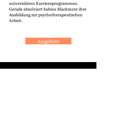
universitären Karriereprogrammen.
Gerade absolviert Sabine Blackmore ihre
Ausbildung zur psychotherapeutischen
Arbeit.
Angebote
Let's Talk.
nina@theta.berlin
Bastianstrasse 23
13357 Berlin